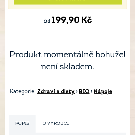
199,90
Kč
Od
Produkt momentálně bohužel
není skladem.
Kategorie:
Zdraví a diety
›
BIO
›
Nápoje
POPIS
O VÝROBCI