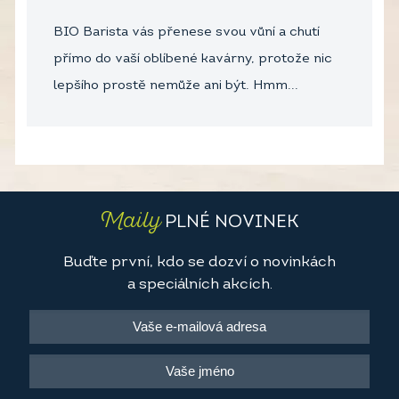
BIO Barista vás přenese svou vůní a chutí
přímo do vaší oblíbené kavárny, protože nic
lepšího prostě nemůže ani být. Hmm...
Maily
PLNÉ NOVINEK
Buďte první, kdo se dozví o novinkách
a speciálních akcích.