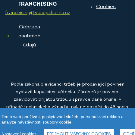
FRANCHISING
Cookies
franchising@vasepekarna.cz
Ochrana
osobních
údajů
Podle zákona o evidenci tržeb je prodávající povinen
vystavit kupujícímu účtenku. Zároveň je povinen
zaevidovat přijatou tržbu u správce daně online; v
případě technického výpadku pak nejpozději do 48 hodin.
Tento web používá k poskytování služeb, personalizaci reklam a
© 2026
Vaše pekárna a.s.
analýze návštěvnosti soubory cookie
Nastavení cookies
PŘIJMOUT VŠECHNY COOKIES
ODMÍ