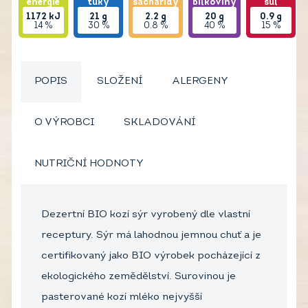
energie
tuky
sacharidy
bílkoviny
sůl
1172
kJ
21
g
2.2
g
20
g
0.9
g
14 %
30 %
0.8 %
40 %
15 %
POPIS
SLOŽENÍ
ALERGENY
O VÝROBCI
SKLADOVÁNÍ
NUTRIČNÍ HODNOTY
Dezertní BIO kozí sýr vyrobený dle vlastní
receptury. Sýr má lahodnou jemnou chuť a je
certifikovaný jako BIO výrobek pocházející z
ekologického zemědělství. Surovinou je
pasterované kozí mléko nejvyšší