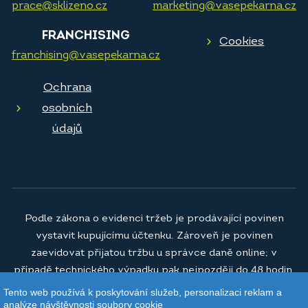
prace@sklizeno.cz
marketing@vasepekarna.cz
FRANCHISING
Cookies
franchising@vasepekarna.cz
Ochrana
osobních
údajů
Podle zákona o evidenci tržeb je prodávající povinen
vystavit kupujícímu účtenku. Zároveň je povinen
zaevidovat přijatou tržbu u správce daně online; v
případě technického výpadku pak nejpozději do 48 hodin.
Tento web používá k poskytování služeb, personalizaci reklam a
© 2026
Vaše pekárna a.s.
analýze návštěvnosti soubory cookie