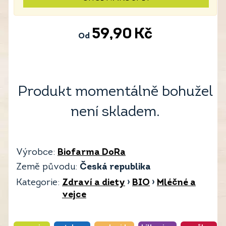
59,90
Kč
Od
Produkt momentálně bohužel
není skladem.
Výrobce:
Biofarma DoRa
Země původu:
Česká republika
Kategorie:
Zdraví a diety
›
BIO
›
Mléčné a
vejce