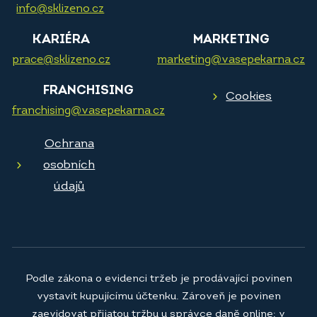
info@sklizeno.cz
KARIÉRA
MARKETING
prace@sklizeno.cz
marketing@vasepekarna.cz
FRANCHISING
Cookies
franchising@vasepekarna.cz
Ochrana
osobních
údajů
Podle zákona o evidenci tržeb je prodávající povinen
vystavit kupujícímu účtenku. Zároveň je povinen
zaevidovat přijatou tržbu u správce daně online; v