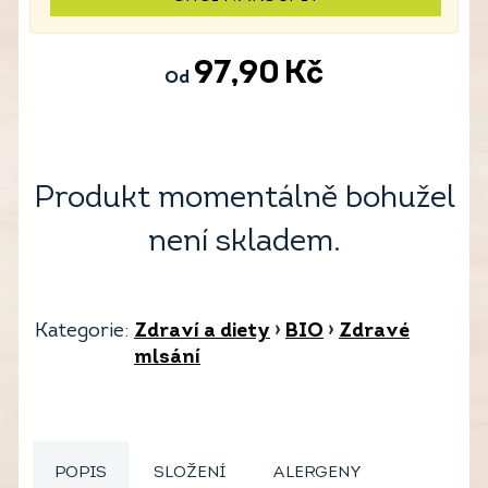
97,90
Kč
Od
Produkt momentálně bohužel
není skladem.
Kategorie:
Zdraví a diety
›
BIO
›
Zdravé
mlsání
POPIS
SLOŽENÍ
ALERGENY