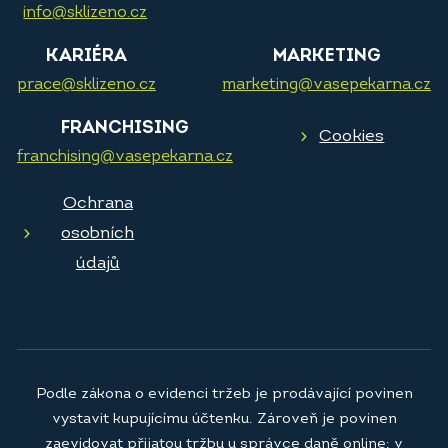
info@sklizeno.cz
KARIÉRA
MARKETING
prace@sklizeno.cz
marketing@vasepekarna.cz
FRANCHISING
Cookies
franchising@vasepekarna.cz
Ochrana
osobních
údajů
Podle zákona o evidenci tržeb je prodávající povinen
vystavit kupujícímu účtenku. Zároveň je povinen
zaevidovat přijatou tržbu u správce daně online; v