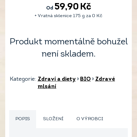
59,90
Kč
Od
+ Vratná sklenice 175 g za
0
Kč
Produkt momentálně bohužel
není skladem.
Kategorie:
Zdraví a diety
›
BIO
›
Zdravé
mlsání
POPIS
SLOŽENÍ
O VÝROBCI