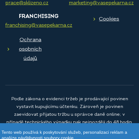
prace@sklizeno.cz
marketing@vasepekarna.cz
FRANCHISING
Cookies
franchising@vasepekarna.cz
Ochrana
osobních
údajů
Podle zákona o evidenci tržeb je prodávající povinen
vystavit kupujícímu účtenku. Zároveň je povinen
zaevidovat přijatou tržbu u správce daně online; v
případě technického výpadku pak nejpozději do 48 hodin.
Tento web používá k poskytování služeb, personalizaci reklam a
© 2026
Vaše pekárna a.s.
analýze návštěvnosti soubory cookie