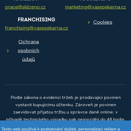
prace@sklizeno.cz
marketing@vasepekarna.cz
FRANCHISING
Cookies
franchising@vasepekarna.cz
Ochrana
osobních
údajů
Podle zákona o evidenci tržeb je prodávající povinen
vystavit kupujícímu účtenku. Zároveň je povinen
zaevidovat přijatou tržbu u správce daně online; v
případě technického výpadku pak nejpozději do 48 hodin.
Tento web používá k poskytování služeb, personalizaci reklam a
© 2026
Vaše pekárna a.s.