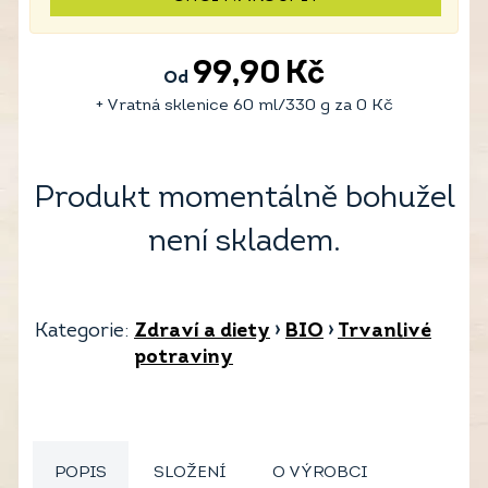
99,90
Kč
Od
+ Vratná sklenice 60 ml/330 g za
0
Kč
Produkt momentálně bohužel
není skladem.
Kategorie:
Zdraví a diety
›
BIO
›
Trvanlivé
potraviny
POPIS
SLOŽENÍ
O VÝROBCI