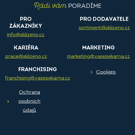
Rádi vám
PORADÍME
PRO
PRO DODAVATELE
ZÁKAZNÍKY
sortiment@sklizeno.cz
info@sklizeno.cz
KARIÉRA
MARKETING
prace@sklizeno.cz
marketing@vasepekarna.cz
FRANCHISING
Cookies
franchising@vasepekarna.cz
Ochrana
osobních
údajů