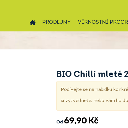
PRODEJNY
VĚRNOSTNÍ PROG
BIO Chilli mleté 
Podívejte se na nabídku konkré
si vyzvednete, nebo vám ho 
69,90
Kč
Od