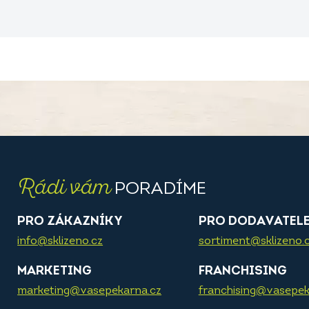
Rádi vám
PORADÍME
PRO ZÁKAZNÍKY
PRO DODAVATEL
info@sklizeno.cz
sortiment@sklizeno.
MARKETING
FRANCHISING
marketing@vasepekarna.cz
franchising@vasepek