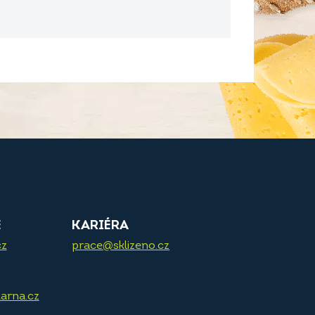
E
KARIÉRA
cz
prace@sklizeno.cz
arna.cz