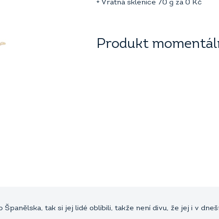
+ Vratná sklenice 70 g za
0
Kč
Produkt momentáln
 Španělska, tak si jej lidé oblíbili, takže není divu, že jej i v 