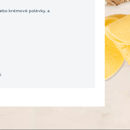
ebo krémové polévky, a
ě.