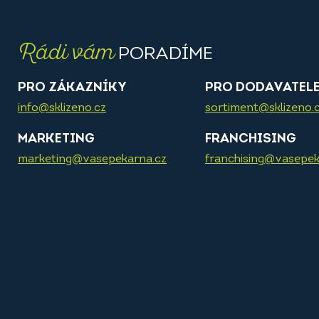
Rádi vám
PORADÍME
PRO ZÁKAZNÍKY
PRO DODAVATEL
info@sklizeno.cz
sortiment@sklizeno.
MARKETING
FRANCHISING
marketing@vasepekarna.cz
franchising@vasepek