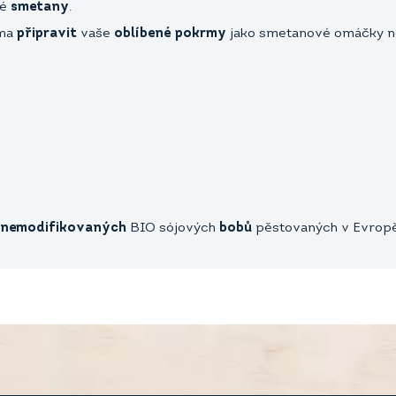
é
smetany
.
oma
připravit
vaše
oblíbené pokrmy
jako smetanové omáčky n
 nemodifikovaných
BIO sójových
bobů
pěstovaných v Evrop