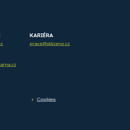
E
KARIÉRA
cz
prace@sklizeno.cz
arna.cz
Cookies