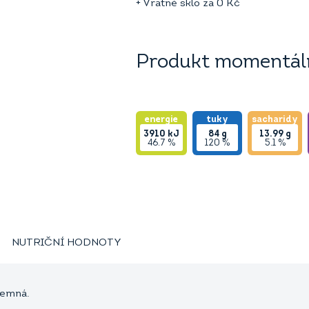
+ Vratné sklo za
0
Kč
Produkt momentáln
energie
tuky
sacharidy
3910
kJ
84
g
13.99
g
46.7 %
120 %
5.1 %
NUTRIČNÍ HODNOTY
jemná.