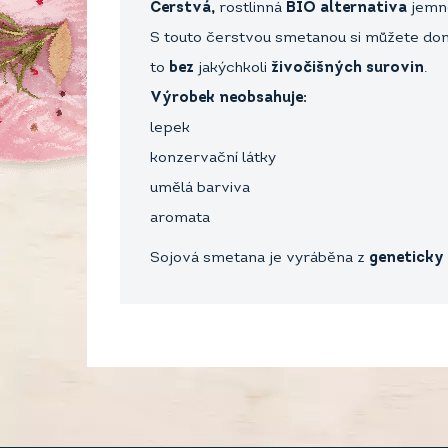
Čerstvá,
rostlinná
BIO alternativa
jemn
S touto čerstvou smetanou si můžete d
to
bez
jakýchkoli
živočišných surovin
.
Výrobek neobsahuje:
lepek
konzervační látky
umělá barviva
aromata
Sojová smetana je vyráběna z
geneticky