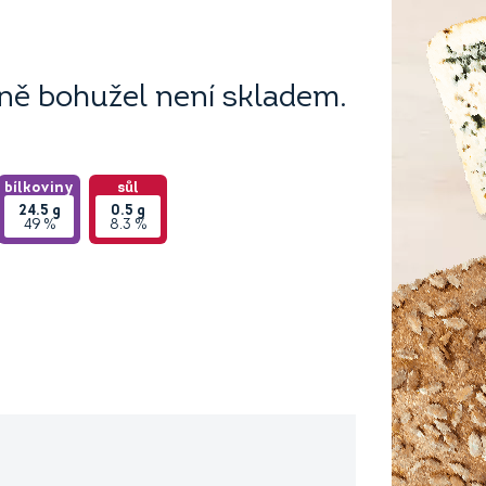
ě bohužel není skladem.
bílkoviny
sůl
24.5
g
0.5
g
49 %
8.3 %