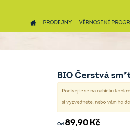
PRODEJNY
VĚRNOSTNÍ PROG
BIO Čerstvá sm*
Podívejte se na nabídku konkré
si vyzvednete, nebo vám ho 
89,90
Kč
Od