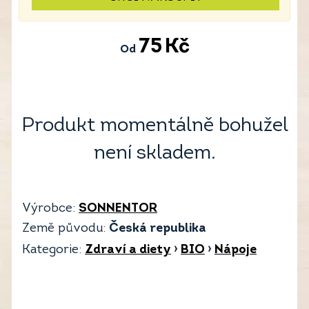
75
Kč
Od
Produkt momentálně bohužel
není skladem.
Výrobce:
SONNENTOR
Země původu:
Česká republika
Kategorie:
Zdraví a diety
›
BIO
›
Nápoje