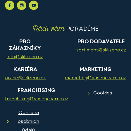
Rádi vám
PORADÍME
PRO
PRO DODAVATELE
ZÁKAZNÍKY
sortiment@sklizeno.cz
info@sklizeno.cz
KARIÉRA
MARKETING
prace@sklizeno.cz
marketing@vasepekarna.cz
FRANCHISING
Cookies
franchising@vasepekarna.cz
Ochrana
osobních
údajů