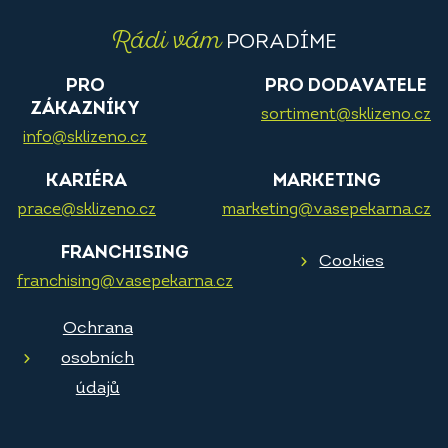
Rádi vám
PORADÍME
PRO
PRO DODAVATELE
ZÁKAZNÍKY
sortiment@sklizeno.cz
info@sklizeno.cz
KARIÉRA
MARKETING
prace@sklizeno.cz
marketing@vasepekarna.cz
FRANCHISING
Cookies
franchising@vasepekarna.cz
Ochrana
osobních
údajů