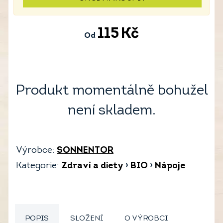
115
Kč
Od
Produkt momentálně bohužel
není skladem.
Výrobce:
SONNENTOR
Kategorie:
Zdraví a diety
›
BIO
›
Nápoje
POPIS
SLOŽENÍ
O VÝROBCI