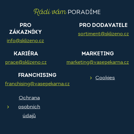
Rádi vám
PORADÍME
PRO
PRO DODAVATELE
ZÁKAZNÍKY
sortiment@sklizeno.cz
info@sklizeno.cz
KARIÉRA
MARKETING
prace@sklizeno.cz
marketing@vasepekarna.cz
FRANCHISING
Cookies
franchising@vasepekarna.cz
Ochrana
osobních
údajů