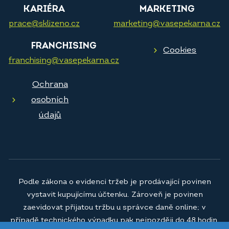
KARIÉRA
MARKETING
prace@sklizeno.cz
marketing@vasepekarna.cz
FRANCHISING
Cookies
franchising@vasepekarna.cz
Ochrana
osobních
údajů
Podle zákona o evidenci tržeb je prodávající povinen
vystavit kupujícímu účtenku. Zároveň je povinen
zaevidovat přijatou tržbu u správce daně online; v
případě technického výpadku pak nejpozději do 48 hodin.