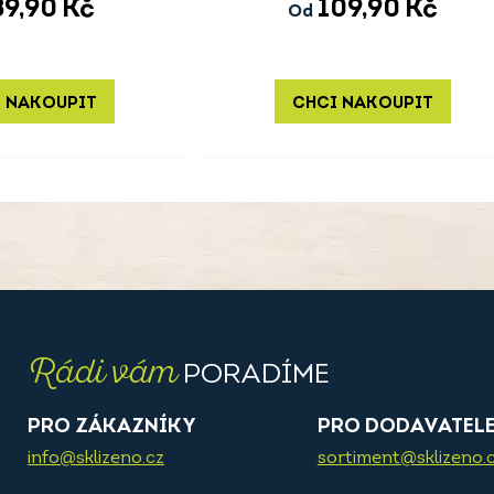
89,90
Kč
109,90
Kč
Od
 NAKOUPIT
CHCI NAKOUPIT
Rádi vám
PORADÍME
PRO ZÁKAZNÍKY
PRO DODAVATEL
info@sklizeno.cz
sortiment@sklizeno.