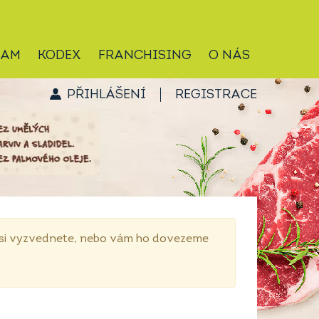
RAM
KODEX
FRANCHISING
O NÁS
PŘIHLÁŠENÍ
REGISTRACE
p si vyzvednete, nebo vám ho dovezeme