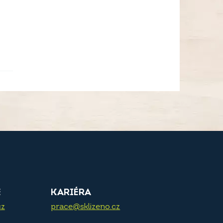
E
KARIÉRA
cz
prace@sklizeno.cz