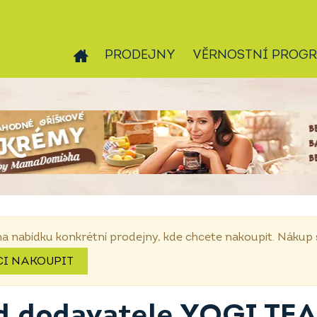
PRODEJNY
VĚRNOSTNÍ PROG
na nabídku konkrétní prodejny, kde chcete nakoupit. Náku
CI NAKOUPIT
d dodavatele YOGI TEA