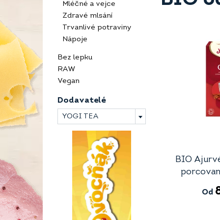
Mléčné a vejce
Zdravé mlsání
Trvanlivé potraviny
Nápoje
Bez lepku
RAW
Vegan
Dodavatelé
YOGI TEA
BIO Ajurvé
porcovaný
Od