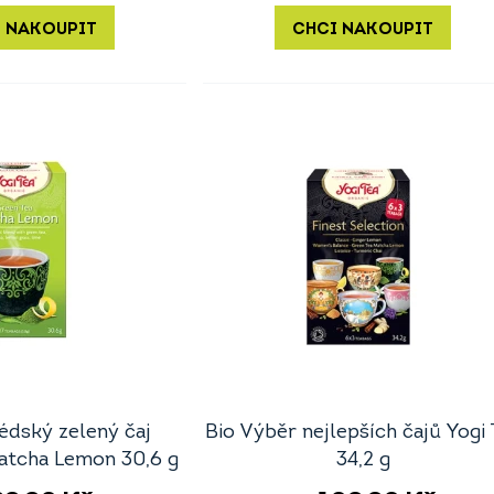
 NAKOUPIT
CHCI NAKOUPIT
édský zelený čaj
Bio Výběr nejlepších čajů Yogi 
atcha Lemon 30,6 g
34,2 g