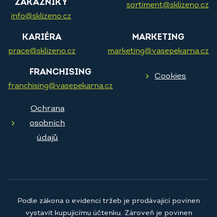
ZÁKAZNÍKY
sortiment@sklizeno.cz
info@sklizeno.cz
KARIÉRA
MARKETING
prace@sklizeno.cz
marketing@vasepekarna.cz
FRANCHISING
Cookies
franchising@vasepekarna.cz
Ochrana
osobních
údajů
Podle zákona o evidenci tržeb je prodávající povinen
vystavit kupujícímu účtenku. Zároveň je povinen