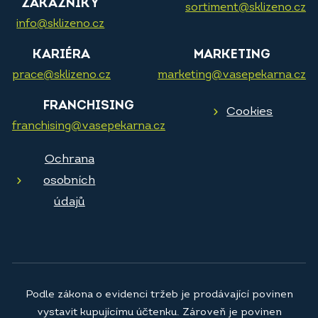
ZÁKAZNÍKY
sortiment@sklizeno.cz
info@sklizeno.cz
KARIÉRA
MARKETING
prace@sklizeno.cz
marketing@vasepekarna.cz
FRANCHISING
Cookies
franchising@vasepekarna.cz
Ochrana
osobních
údajů
Podle zákona o evidenci tržeb je prodávající povinen
vystavit kupujícímu účtenku. Zároveň je povinen