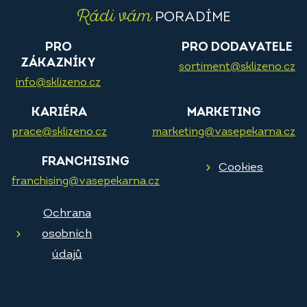
Rádi vám
PORADÍME
PRO
PRO DODAVATELE
ZÁKAZNÍKY
sortiment@sklizeno.cz
info@sklizeno.cz
KARIÉRA
MARKETING
prace@sklizeno.cz
marketing@vasepekarna.cz
FRANCHISING
Cookies
franchising@vasepekarna.cz
Ochrana
osobních
údajů