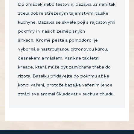
Do omáček nebo těstovin, bazalka už není tak
zcela dobře střeženým tajemstvím italské
kuchyně. Bazalka se skvěle pojí s rajčatovými
pokrmy i v našich zeměpisných
šířkách. Kromě pesta a pomodoro je
výborná s nastrouhanou citronovou kůrou,
česnekem a máslem. Vznikne tak letní
kreace, která může být zamíchána třeba do
rizota. Bazalku přidávejte do pokrmu až ke
konci vaření, protože bazalka vařením lehce
ztrácí své aroma! Skladovat v suchu a chladu.