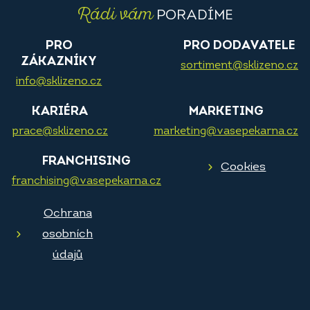
Rádi vám
PORADÍME
PRO
PRO DODAVATELE
ZÁKAZNÍKY
sortiment@sklizeno.cz
info@sklizeno.cz
KARIÉRA
MARKETING
prace@sklizeno.cz
marketing@vasepekarna.cz
FRANCHISING
Cookies
franchising@vasepekarna.cz
Ochrana
osobních
údajů