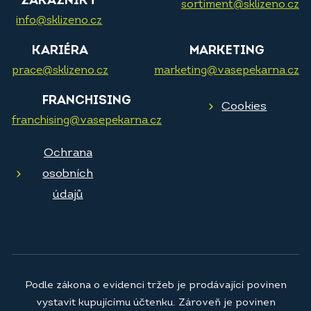
ZÁKAZNÍKY
sortiment@sklizeno.cz
info@sklizeno.cz
KARIÉRA
MARKETING
prace@sklizeno.cz
marketing@vasepekarna.cz
FRANCHISING
Cookies
franchising@vasepekarna.cz
Ochrana
osobních
údajů
Podle zákona o evidenci tržeb je prodávající povinen
vystavit kupujícímu účtenku. Zároveň je povinen