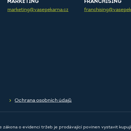
MARKETING
FRANCHISING
marketing@vasepekarna.cz
franchising@vasepek
Ochrana osobních údajů
e zákona o evidenci tržeb je prodávající povinen vystavit kupu