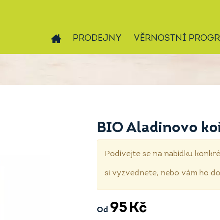
PRODEJNY
VĚRNOSTNÍ PROG
BIO Aladinovo koř
Podívejte se na nabídku konkré
si vyzvednete, nebo vám ho 
95
Kč
Od