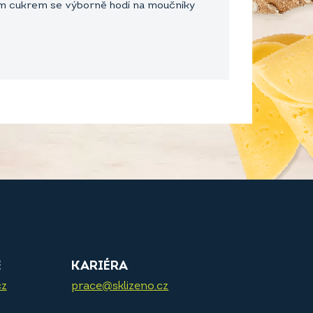
ovým cukrem se výborně hodí na moučníky
E
KARIÉRA
cz
prace@sklizeno.cz