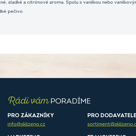
silné, sladké a citrónové aroma. Spolu s vanilkou nebo vanilk
dké pečivo.
Rádi vám
PORADÍME
PRO ZÁKAZNÍKY
PRO DODAVATEL
info@sklizeno.cz
sortiment@sklizeno.