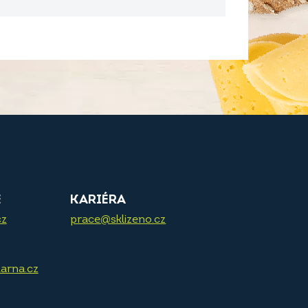
E
KARIÉRA
cz
prace@sklizeno.cz
arna.cz