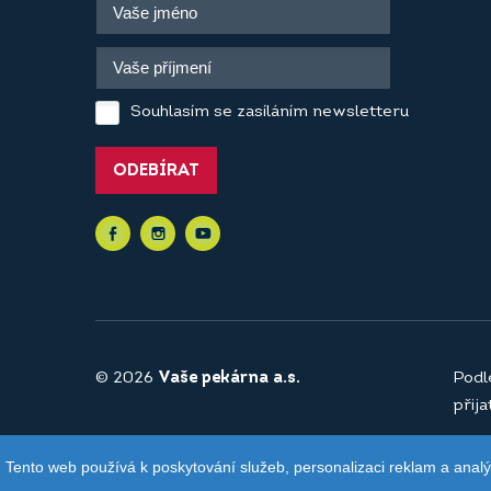
Souhlasím se zasíláním newsletteru
ODEBÍRAT
© 2026
Vaše pekárna a.s.
Podl
přij
Tento web používá k poskytování služeb, personalizaci reklam a anal