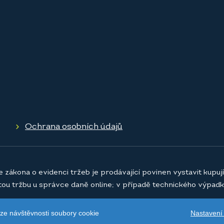
Ochrana osobních údajů
e zákona o evidenci tržeb je prodávající povinen vystavit kupu
atou tržbu u správce daně online; v případě technického výpadk
Nastavení
ýze návštěvnosti soubory cookie