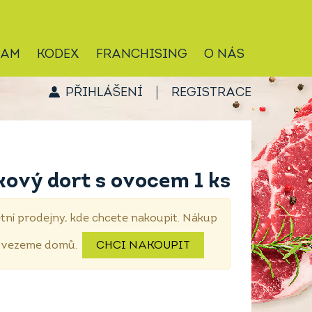
RAM
KODEX
FRANCHISING
O NÁS
PŘIHLÁŠENÍ
REGISTRACE
kový dort s ovocem 1 ks
tní prodejny, kde chcete nakoupit. Nákup
dovezeme domů.
CHCI NAKOUPIT