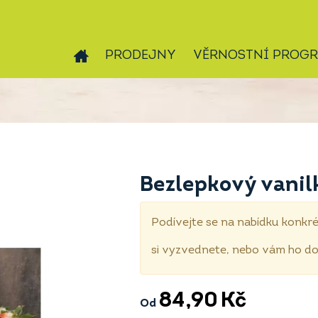
PRODEJNY
VĚRNOSTNÍ PROG
Bezlepkový vanil
Podívejte se na nabídku konkré
si vyzvednete, nebo vám ho 
84,90
Kč
Od