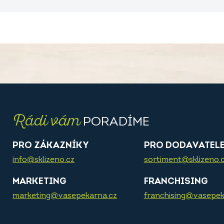
Rádi vám
PORADÍME
PRO ZÁKAZNÍKY
PRO DODAVATEL
info@sklizeno.cz
sortiment@sklizeno.
MARKETING
FRANCHISING
marketing@vasepekarna.cz
franchising@vasepek