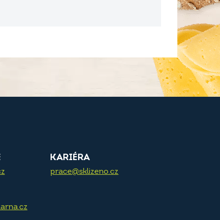
E
KARIÉRA
cz
prace@sklizeno.cz
arna.cz