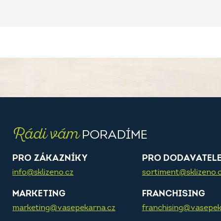
Rádi vám
PORADÍME
PRO ZÁKAZNÍKY
PRO DODAVATEL
info@sklizeno.cz
sortiment@sklizeno.
MARKETING
FRANCHISING
marketing@vasepekarna.cz
franchising@vasepek