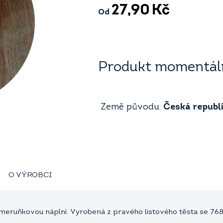
27,90
Kč
Od
Produkt momentáln
Země původu:
Česká republ
O VÝROBCI
 meruňkovou náplní. Vyrobená z pravého listového těsta se 768