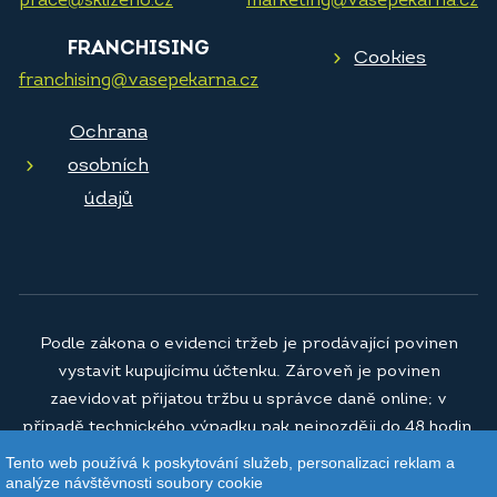
prace@sklizeno.cz
marketing@vasepekarna.cz
FRANCHISING
Cookies
franchising@vasepekarna.cz
Ochrana
osobních
údajů
Podle zákona o evidenci tržeb je prodávající povinen
vystavit kupujícímu účtenku. Zároveň je povinen
zaevidovat přijatou tržbu u správce daně online; v
případě technického výpadku pak nejpozději do 48 hodin.
Tento web používá k poskytování služeb, personalizaci reklam a
© 2026
Vaše pekárna a.s.
analýze návštěvnosti soubory cookie