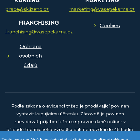
KARIÉRA
MARKETING
prace@sklizeno.cz
marketing@vasepekarna.cz
FRANCHISING
Cookies
franchising@vasepekarna.cz
Ochrana
osobních
údajů
Podle zákona o evidenci tržeb je prodávající povinen
vystavit kupujícímu účtenku. Zároveň je povinen
zaevidovat přijatou tržbu u správce daně online; v
případě technického výpadku pak nejpozději do 48 hodin.
Tento web používá k poskytování služeb, personalizaci reklam a