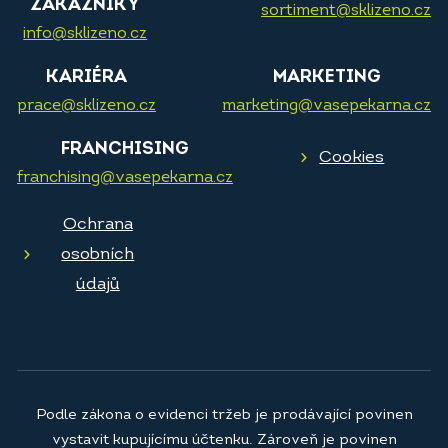
ZÁKAZNÍKY
sortiment@sklizeno.cz
info@sklizeno.cz
KARIÉRA
MARKETING
prace@sklizeno.cz
marketing@vasepekarna.cz
FRANCHISING
Cookies
franchising@vasepekarna.cz
Ochrana
osobních
údajů
Podle zákona o evidenci tržeb je prodávající povinen
vystavit kupujícímu účtenku. Zároveň je povinen