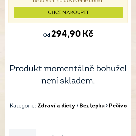
nebo vám ho dovezeme domů.
CHCI NAKOUPIT
294,90
Kč
Od
Produkt momentálně bohužel
není skladem.
Kategorie:
Zdraví a diety
›
Bez lepku
›
Pečivo