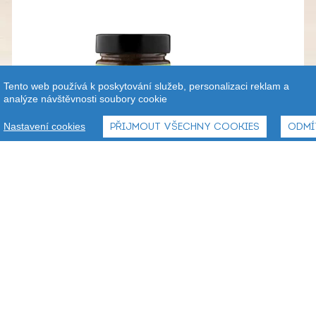
Tento web používá k poskytování služeb, personalizaci reklam a
analýze návštěvnosti soubory cookie
Nastavení cookies
PŘIJMOUT VŠECHNY COOKIES
ODMÍ
Mixitella Premium - lískový oříšek z Piemontu
s mlékem a kakaem 200 g
209,90
Kč
Od
CHCI NAKOUPIT