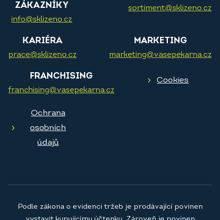
ZÁKAZNÍKY
sortiment@sklizeno.cz
info@sklizeno.cz
KARIÉRA
MARKETING
prace@sklizeno.cz
marketing@vasepekarna.cz
FRANCHISING
Cookies
franchising@vasepekarna.cz
Ochrana
osobních
údajů
Podle zákona o evidenci tržeb je prodávající povinen
vystavit kupujícímu účtenku. Zároveň je povinen