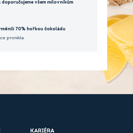
m
doporučujeme všem milovníkům
měnili 70% hořkou čokoládu
ce pronikla.
E
KARIÉRA