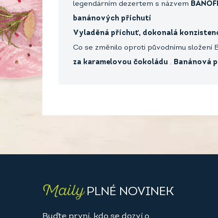
legendárním dezertem s názvem
BANOFF
banánových příchutí
Vyladěná příchuť, dokonalá konzistenc
Co se změnilo oproti původnímu složení 
za
karamelovou čokoládu
.
Banánová p
Maily
PLNÉ NOVINEK
Buďte první, kdo se dozví o