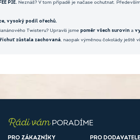
EE PIE.
Neznáš? V tom případě je načase ochutnat. Předevší
e, vysoký podíl ořechů.
Banánového Twisteru? Upravili jsme
poměr všech surovin
a
vy
říchuť zůstala zachovaná
, naopak výměnou čokolády ještě ví
Rádi vám
PORADÍME
PRO ZÁKAZNÍKY
PRO DODAVATEL