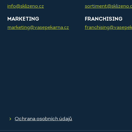
info@sklizeno.cz
sortiment@sklizeno.
MARKETING
FRANCHISING
marketing@vasepekarna.cz
franchising@vasepek
Ochrana osobních údajů