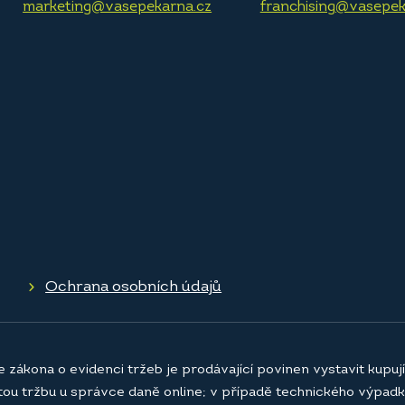
marketing@vasepekarna.cz
franchising@vasepek
Ochrana osobních údajů
e zákona o evidenci tržeb je prodávající povinen vystavit kupu
atou tržbu u správce daně online; v případě technického výpadk