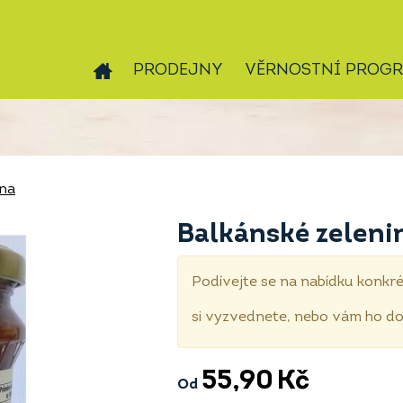
PRODEJNY
VĚRNOSTNÍ PROG
ina
Balkánské zeleni
Podívejte se na nabídku konkré
si vyzvednete, nebo vám ho 
55,90
Kč
Od