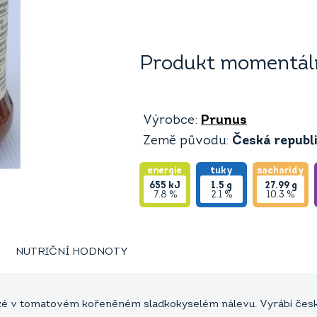
Produkt momentáln
Výrobce:
Prunus
Země původu:
Česká republ
energie
tuky
sacharidy
655
kJ
1.5
g
27.99
g
7.8 %
2.1 %
10.3 %
NUTRIČNÍ HODNOTY
ké v tomatovém kořeněném sladkokyselém nálevu. Vyrábí česká