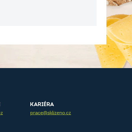
E
KARIÉRA
cz
prace@sklizeno.cz