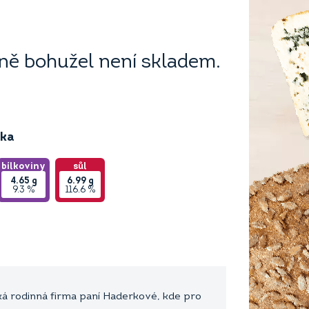
ě bohužel není skladem.
ika
bílkoviny
sůl
4.65
g
6.99
g
9.3 %
116.6 %
 rodinná firma paní Haderkové, kde pro