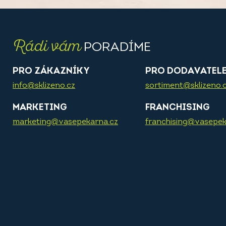
Rádi vám
PORADÍME
PRO ZÁKAZNÍKY
PRO DODAVATEL
info@sklizeno.cz
sortiment@sklizeno.
MARKETING
FRANCHISING
marketing@vasepekarna.cz
franchising@vasepek