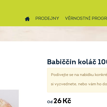
PRODEJNY
VĚRNOSTNÍ PROG
Babiččin koláč 10
Podívejte se na nabídku konkré
si vyzvednete, nebo vám ho 
26
Kč
Od