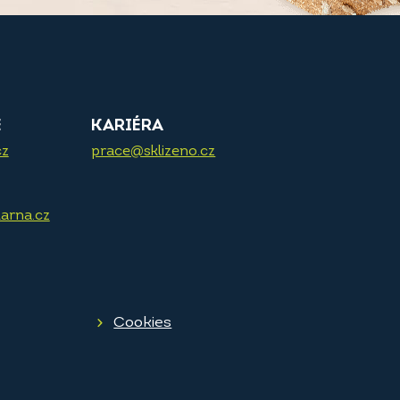
E
KARIÉRA
cz
prace@sklizeno.cz
arna.cz
Cookies