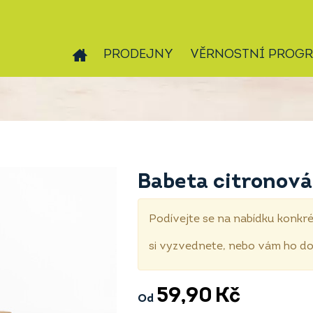
PRODEJNY
VĚRNOSTNÍ PROG
Babeta citronová
Podívejte se na nabídku konkré
si vyzvednete, nebo vám ho 
59,90
Kč
Od