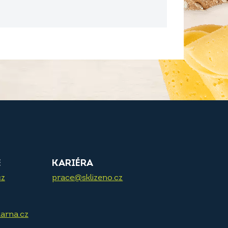
E
KARIÉRA
cz
prace@sklizeno.cz
arna.cz