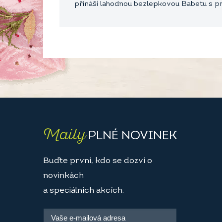
přináší lahodnou bezlepkovou Babetu s 
Maily
PLNÉ NOVINEK
Buďte první, kdo se dozví o
novinkách
a speciálních akcích.