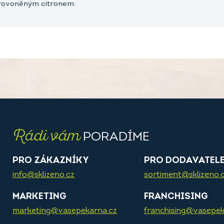
provoněným citronem.
Rádi vám
PORADÍME
PRO ZÁKAZNÍKY
PRO DODAVATEL
info@sklizeno.cz
sortiment@sklizeno.
MARKETING
FRANCHISING
marketing@vasepekarna.cz
franchising@vasepek