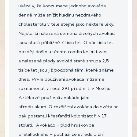
ukázaly, že konzumace jednoho avokáda
denně může snížit hladinu nezdravého
cholesterolu v těle stejně jako některé léky.
Nejstarší nalezená semena divokých avokád
jsou stará přibližně 7 tisíc let. O pár tisíc let
později došlo u těchto rostlin ke kultivaci
a nalezené plody avokád staré zhruba 2,5
tisíce let jsou již podobná těm, které známe
dnes. První používání avokáda můžeme
zaznamenat v roce 291 před n. l. v Mexiku.
Aztékové používali avokádo jako
afrodiziakum. O rozšíření avokáda do světa se
pak postarali křesťanští kolonizátoři v 17.
století. Avokádo – plod hruškovce
přelahodného – pochází ze středu Jižní