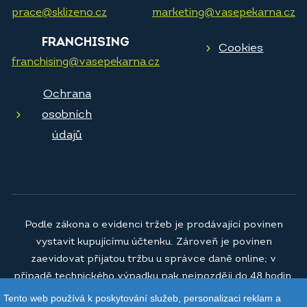
prace@sklizeno.cz
marketing@vasepekarna.cz
FRANCHISING
Cookies
franchising@vasepekarna.cz
Ochrana
osobních
údajů
Podle zákona o evidenci tržeb je prodávající povinen
vystavit kupujícímu účtenku. Zároveň je povinen
zaevidovat přijatou tržbu u správce daně online; v
případě technického výpadku pak nejpozději do 48 hodin.
Tento web používá k poskytování služeb, personalizaci reklam a
© 2026
Vaše pekárna a.s.