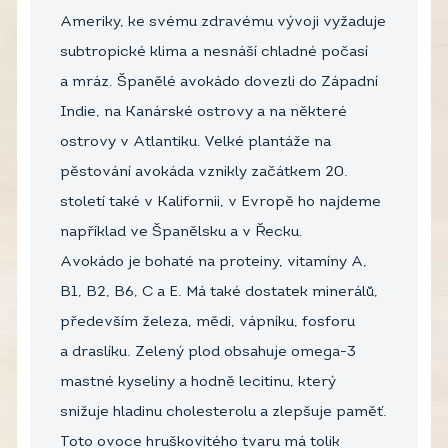
Ameriky, ke svému zdravému vývoji vyžaduje
subtropické klima a nesnáší chladné počasí
a mráz. Španělé avokádo dovezli do Západní
Indie, na Kanárské ostrovy a na některé
ostrovy v Atlantiku. Velké plantáže na
pěstování avokáda vznikly začátkem 20.
století také v Kalifornii, v Evropě ho najdeme
například ve Španělsku a v Řecku.
Avokádo je bohaté na proteiny, vitamíny A,
B1, B2, B6, C a E. Má také dostatek minerálů,
především železa, mědi, vápníku, fosforu
a draslíku. Zelený plod obsahuje omega-3
mastné kyseliny a hodně lecitinu, který
snižuje hladinu cholesterolu a zlepšuje paměť.
Toto ovoce hruškovitého tvaru má tolik