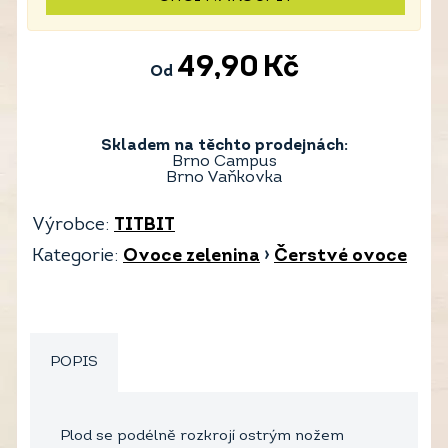
49,90
Kč
Od
Skladem na těchto prodejnách:
Brno Campus
Brno Vaňkovka
Výrobce:
TITBIT
Kategorie:
Ovoce zelenina
›
Čerstvé ovoce
POPIS
Plod se podélně rozkrojí ostrým nožem