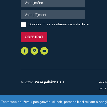
Souhlasím se zasíláním newsletteru
ODEBÍRAT
© 2026
Vaše pekárna a.s.
Podl
přij
Tento web používá k poskytování služeb, personalizaci reklam a anal