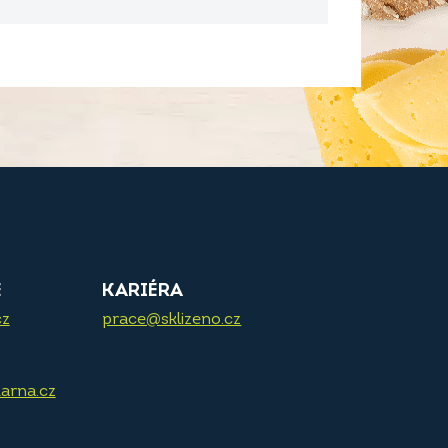
E
KARIÉRA
cz
prace@sklizeno.cz
arna.cz