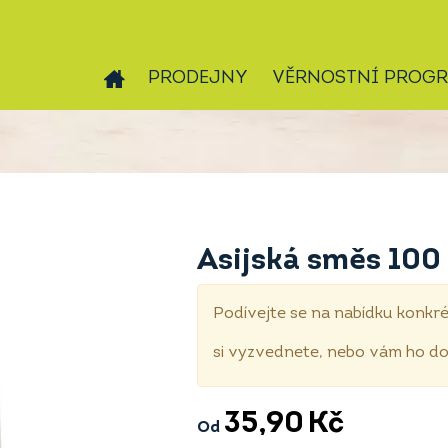
PRODEJNY
VĚRNOSTNÍ PROG
Asijská směs 100
Podívejte se na nabídku konkré
si vyzvednete, nebo vám ho 
35,90
Kč
Od