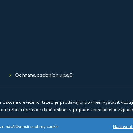
Ochrana osobních údajů
e zákona o evidenci tržeb je prodávající povinen vystavit kupu
atou tržbu u správce daně online; v případě technického výpadk
Nastavení
ýze návštěvnosti soubory cookie