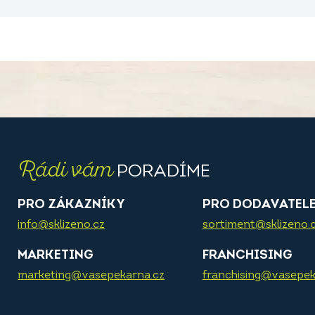
Rádi vám
PORADÍME
PRO ZÁKAZNÍKY
PRO DODAVATEL
info@sklizeno.cz
sortiment@sklizeno.
MARKETING
FRANCHISING
marketing@vasepekarna.cz
franchising@vasepek