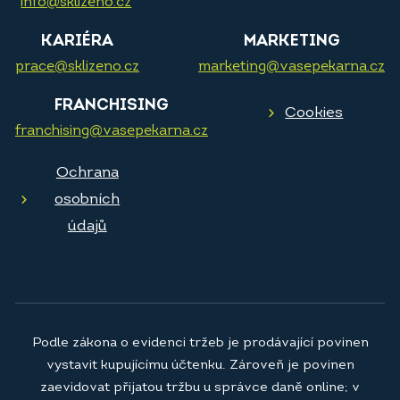
info@sklizeno.cz
KARIÉRA
MARKETING
prace@sklizeno.cz
marketing@vasepekarna.cz
FRANCHISING
Cookies
franchising@vasepekarna.cz
Ochrana
osobních
údajů
Podle zákona o evidenci tržeb je prodávající povinen
vystavit kupujícímu účtenku. Zároveň je povinen
zaevidovat přijatou tržbu u správce daně online; v